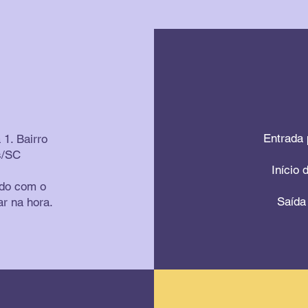
Entrada 
 1. Bairro
s/SC
Início 
ado com o
Saída 
ar na hora.