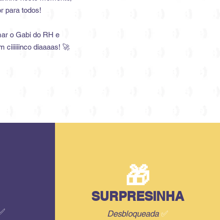
r para todos!
mar o Gabi do RH e
m ciiiiiinco diaaaas! 🚀
🎁
SURPRESINHA
✅
Desbloqueada
✅