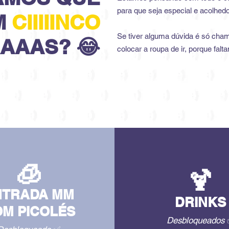
para que seja especial e acolhedo
M
CIIIIINCO
Se tiver alguma dúvida é só cha
AAAS? 😂
colocar a roupa de ir, porque falta
🧊
🍹
NTRADA
MM
DRINKS
M PICO
LÉS
Desbloquea
dos