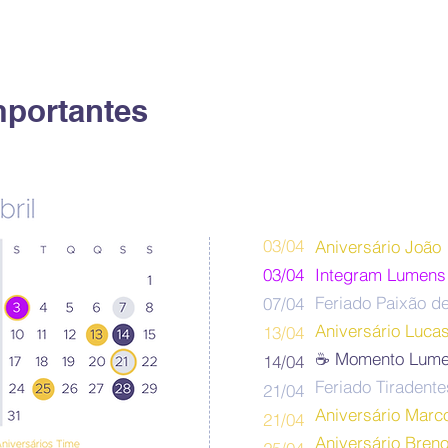
mportantes
03/04
Aniversário João 
03/04
Integram Lumens
Feriado Paixão de
07/04
Aniversário Luca
13/04
☕️ Momento Lume
14/04
Feriado Tiradente
21/04
Aniversário Marc
21/04
Aniversário Bren