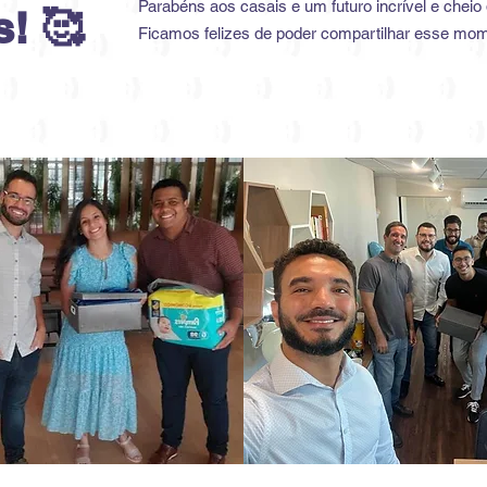
Parabéns aos casais e um futuro incrível e cheio
! 🥰
Ficamos felizes de poder compartilhar esse mo