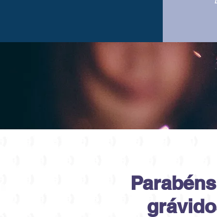
Parabéns
grávido