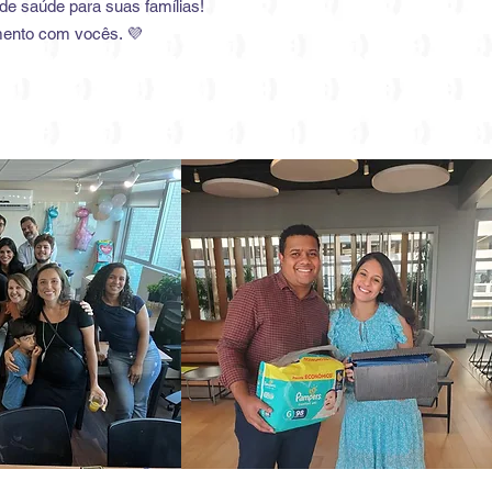
 de saúde para suas famílias!
mento com vocês. 💜