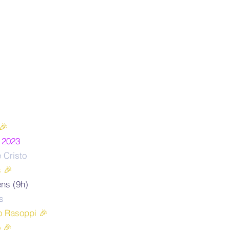
🎉
 2023
 Cristo
s 🎉
ns (9h)
s
o Rasoppi 🎉
o
🎉