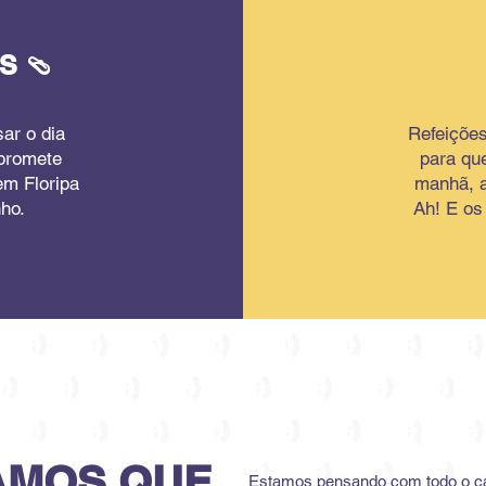
S 🩴
ar o dia
Refeições
 promete
para qu
em Floripa
manhã, a
ho.
Ah! E os
AMOS QUE
Estamos pensando com todo o ca