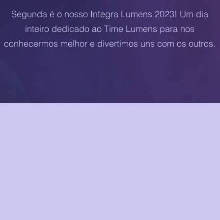
Segunda é o nosso Integra Lumens 2023! Um dia
inteiro dedicado ao Time Lumens para nos
conhecermos melhor e divertimos uns com os outros.