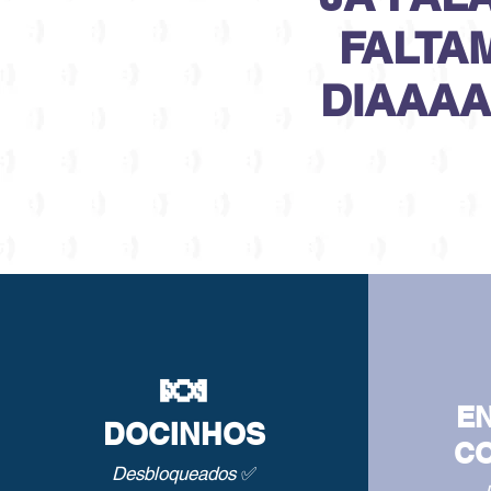
FALTA
DIAAAA
🍬
E
DOCI
NHO
S
CO
Desbloquea
dos
✅