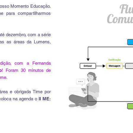
Fl
osso Momento Educação.
e para compartilharmos
Comu
até dezembro, com a série
das as áreas da Lumens,
dição, com a Fernanda
o
! Foram 30 minutos de
ime.
área e obrigada Time por
 coloca na agenda o
II ME: