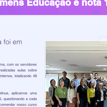
mens Educação é nota 
 foi em
!
urma, com os servidores
ealizadas aulas sobre
nternos, totalizando 48
tínua, aplicamos uma
S, questionando a cada
recomendar nosso curso