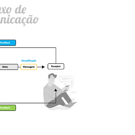
uxo de
nicação