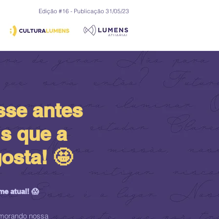
Edição #16 - Publicação 31/05/23
sse antes
s que a
osta! 🤩
me atual! 😱
emorando nossa