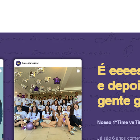
É eee
e
e depoi
gente g
Nosso 1º Time vs Ti
Já são 6 anos com