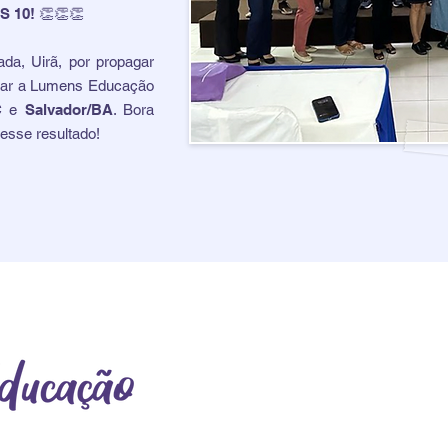
S 10! 👏👏👏
ada, Uirã, por propagar
evar a Lumens Educação
C
e
Salvador/BA
. B
ora
esse resultado!