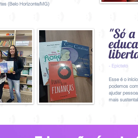
tes (Belo Horizonte/MG)
"Só a
educ
libert
- Epicteto
Esse é o iníci
podemos comp
ajudar pessoa
mais sustentab