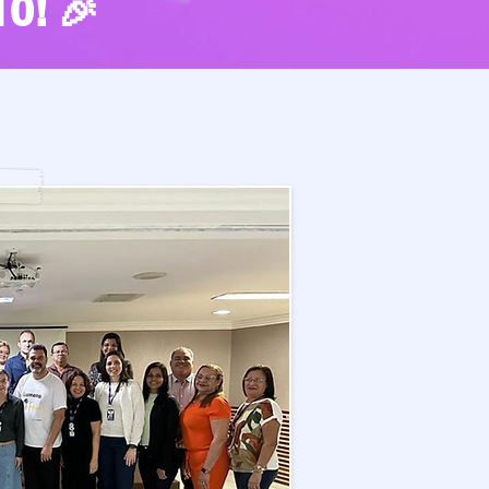
🎉
10!