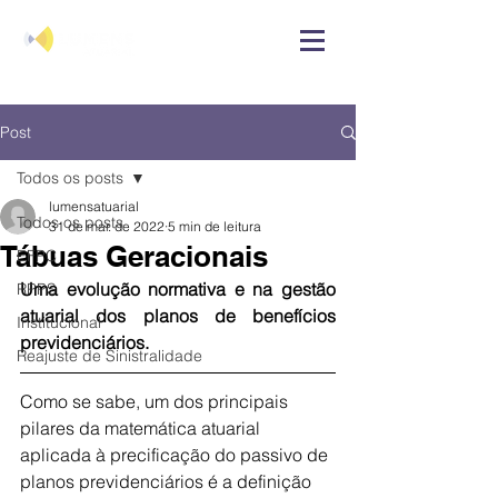
Post
Todos os posts
lumensatuarial
Todos os posts
31 de mar. de 2022
5 min de leitura
Tábuas Geracionais
EFPC
Uma evolução normativa e na gestão 
RPPS
atuarial dos planos de benefícios 
Institucional
previdenciários.
Reajuste de Sinistralidade
Como se sabe, um dos principais 
pilares da matemática atuarial 
aplicada à precificação do passivo de 
planos previdenciários é a definição 