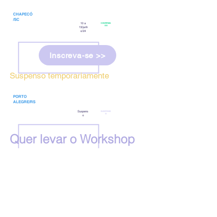
CHAPECÓ
/SC
10 a
CONFIRMA
DO
13/junh
o/24
Inscreva-se >>
Suspenso temporariamente
PORTO
ALEGRE/RS
Suspens
SUSPENS
O
o
Quer levar o Workshop
Duplo para a sua
região? Envie um e-mail
para
uira.g@lumensatuarial.c