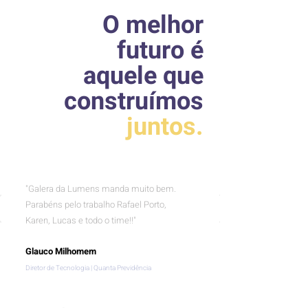
O melhor
futuro é
aquele que
construímos
juntos.
"Galera da Lumens manda muito bem.
Parabéns pelo trabalho Rafael Porto,
Karen, Lucas e todo o time!!"
Glauco Milhomem
Diretor de Tecnologia | Quanta Previdência