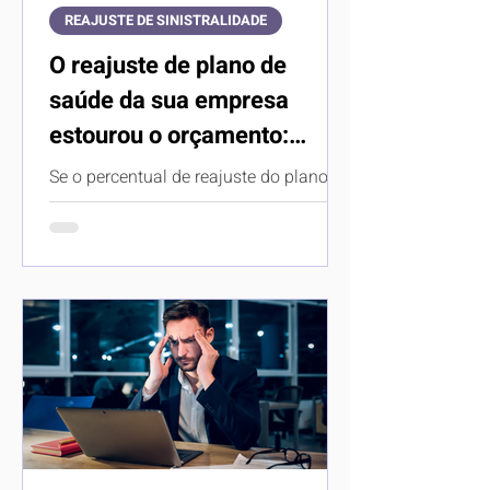
REAJUSTE DE SINISTRALIDADE
O reajuste de plano de
saúde da sua empresa
estourou o orçamento:
trocar o plano ou aceitar?
Se o percentual de reajuste do plano de
saúde da sua empresa te pegou
desprevenido e vai estourar o
orçamento? É natural que você...